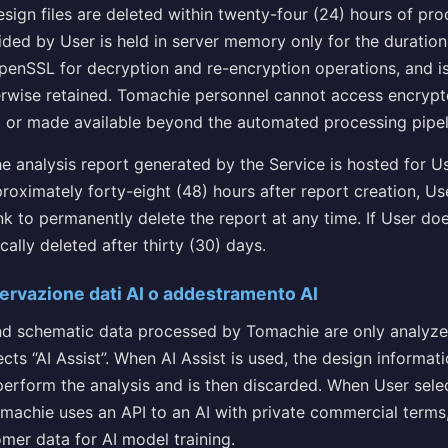
design files are deleted within twenty-four (24) hours of pr
ded by User is held in server memory only for the duration
penSSL for decryption and re-encryption operations, and is
herwise retained. Tomachie personnel cannot access encryp
d or made available beyond the automated processing pipel
e analysis report generated by the Service is hosted for U
proximately forty-eight (48) hours after report creation, Use
ink to permanently delete the report at any time. If User do
ically deleted after thirty (30) days.
rvazione dati AI o addestramento AI
d schematic data processed by Tomachie are only analyze
ects “AI Assist”. When AI Assist is used, the design informa
perform the analysis and is then discarded. When User selec
machie uses an API to an AI with private commercial terms,
omer data for AI model training.