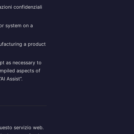
zioni confidenziali
 or system on a
nufacturing a product
ept as necessary to
ompiled aspects of
I Assist”.
questo servizio web.