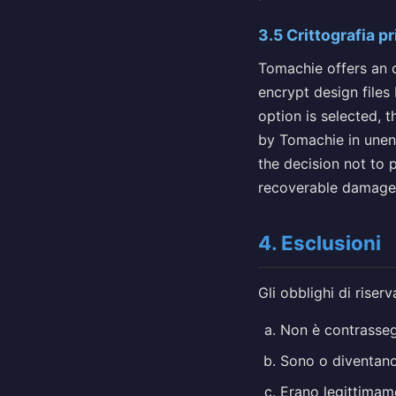
3.5 Crittografia p
Tomachie offers an o
encrypt design files
option is selected, 
by Tomachie in unenc
the decision not to 
recoverable damages 
4. Esclusioni
Gli obblighi di riser
Non è contrasseg
Sono o diventano
Erano legittimam