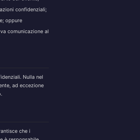
zioni confidenziali;
ne; oppure
iva comunicazione al
fidenziali. Nulla nel
iente, ad eccezione
o.
rantisce che i
nte è responsabile