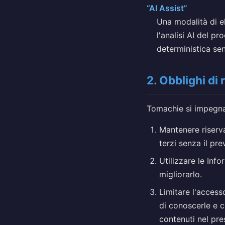
“AI Assist”
Una modalità di e
l'analisi AI del pr
deterministica sen
2. Obblighi di
Tomachie si impegna
Mantenere riserva
terzi senza il pre
Utilizzare le Info
migliorarlo.
Limitare l'access
di conoscerle e c
contenuti nel pr