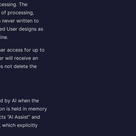
ocessing. The
 of processing,
 never written to
ted User designs as
ine.
ser access for up to
r will receive an
es not delete the
d by AI when the
tion is held in memory
ts “AI Assist” and
 which explicitly