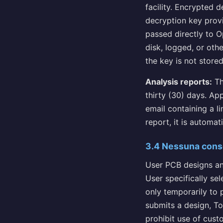
facility. Encrypted 
decryption key provi
passed directly to O
disk, logged, or ot
the key is not store
Analysis reports:
Th
thirty (30) days. Ap
email containing a l
report, it is automat
3.4 Nessuna conse
User PCB designs an
User specifically sel
only temporarily to 
submits a design, To
prohibit use of cust