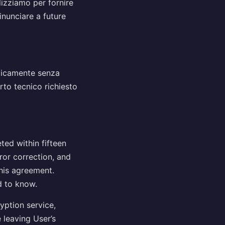
lizziamo per fornire
rinunciare a future
maticamente senza
rto tecnico richiesto
ted within fifteen
ror correction, and
this agreement.
d to know.
yption service,
 leaving User’s