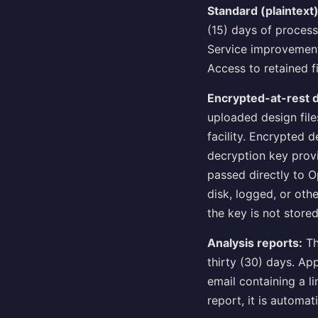
Standard (plaintext)
(15) days of process
Service improvement 
Access to retained f
Encrypted-at-rest d
uploaded design file
facility. Encrypted 
decryption key provi
passed directly to O
disk, logged, or ot
the key is not store
Analysis reports:
Th
thirty (30) days. Ap
email containing a l
report, it is automat