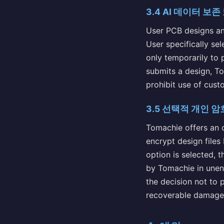
3.4 AI 데이터 보존
User PCB designs an
User specifically sel
only temporarily to 
submits a design, To
prohibit use of cust
3.5 선택적 개인 
Tomachie offers an o
encrypt design files
option is selected, 
by Tomachie in unenc
the decision not to 
recoverable damages 