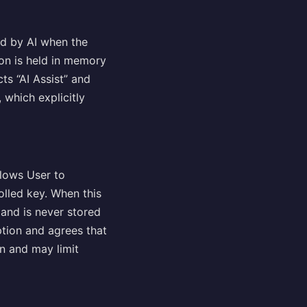
d by AI when the
tion is held in memory
ts “AI Assist” and
 which explicitly
llows User to
olled key. When this
 and is never stored
ption and agrees that
on and may limit