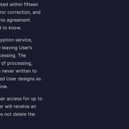
ted within fifteen
ror correction, and
this agreement.
d to know.
yption service,
 leaving User’s
ocessing. The
 of processing,
 never written to
ted User designs as
ine.
ser access for up to
r will receive an
es not delete the