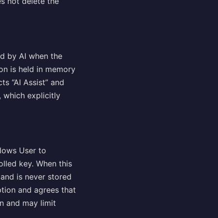
es not delete the
d by AI when the
tion is held in memory
ts “AI Assist” and
 which explicitly
llows User to
olled key. When this
 and is never stored
ption and agrees that
on and may limit