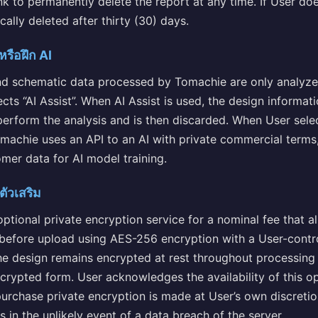
ink to permanently delete the report at any time. If User do
ically deleted after thirty (30) days.
หรือฝึก AI
d schematic data processed by Tomachie are only analyze
ects “AI Assist”. When AI Assist is used, the design informa
perform the analysis and is then discarded. When User selec
machie uses an API to an AI with private commercial terms,
omer data for AI model training.
ตัวเสริม
ptional private encryption service for a nominal fee that a
 before upload using AES-256 encryption with a User-contr
the design remains encrypted at rest throughout processing
rypted form. User acknowledges the availability of this o
purchase private encryption is made at User’s own discreti
in the unlikely event of a data breach of the server.