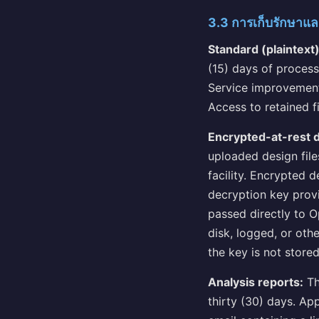
3.3 การเก็บรักษาแ
Standard (plaintext)
(15) days of process
Service improvement 
Access to retained f
Encrypted-at-rest d
uploaded design file
facility. Encrypted 
decryption key provi
passed directly to O
disk, logged, or ot
the key is not store
Analysis reports:
Th
thirty (30) days. Ap