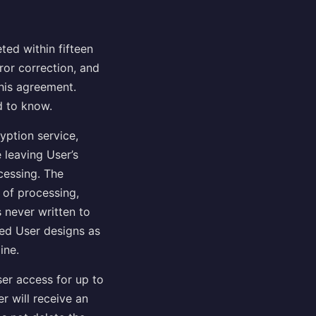
ted within fifteen
ror correction, and
this agreement.
d to know.
yption service,
 leaving User’s
ocessing. The
 of processing,
 never written to
ted User designs as
ine.
ser access for up to
r will receive an