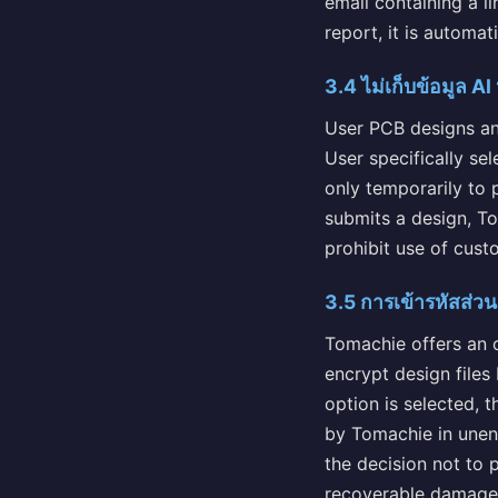
email containing a l
report, it is automat
3.4 ไม่เก็บข้อมูล AI 
User PCB designs an
User specifically sel
only temporarily to 
submits a design, To
prohibit use of cust
3.5 การเข้ารหัสส่วน
Tomachie offers an o
encrypt design files
option is selected, 
by Tomachie in unenc
the decision not to 
recoverable damages 