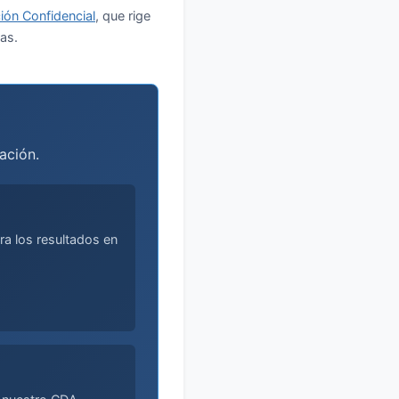
ión Confidencial
, que rige
as.
ación.
ra los resultados en