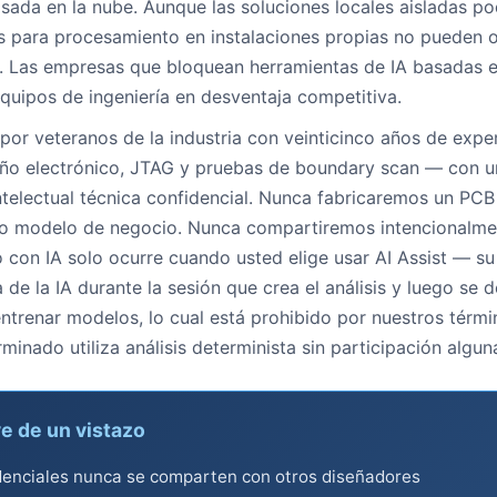
asada en la nube. Aunque las soluciones locales aisladas pod
es para procesamiento en instalaciones propias no pueden o
s. Las empresas que bloquean herramientas de IA basadas e
quipos de ingeniería en desventaja competitiva.
por veteranos de la industria con veinticinco años de expe
ño electrónico, JTAG y pruebas de boundary scan — con un 
telectual técnica confidencial. Nunca fabricaremos un PCB 
ro modelo de negocio. Nunca compartiremos intencionalme
o con IA solo ocurre cuando usted elige usar AI Assist — su
de la IA durante la sesión que crea el análisis y luego se 
entrenar modelos, lo cual está prohibido por nuestros térm
inado utiliza análisis determinista sin participación algun
e de un vistazo
denciales nunca se comparten con otros diseñadores