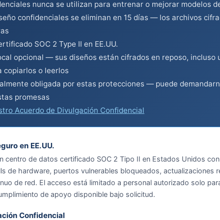
enciales nunca se utilizan para entrenar o mejorar modelos de
seño confidenciales se eliminan en 15 días — los archivos cifr
ras
rtificado SOC 2 Type II en EE.UU.
cal opcional — sus diseños están cifrados en reposo, incluso 
 copiarlos o leerlos
almente obligada por estas protecciones — puede demandarn
stas promesas
stro Acuerdo de Divulgación Confidencial
eguro en EE.UU.
 centro de datos certificado SOC 2 Tipo II en Estados Unidos con
lls de hardware, puertos vulnerables bloqueados, actualizaciones r
nuo de red. El acceso está limitado a personal autorizado solo para
plimiento de apoyo disponible bajo solicitud.
ción Confidencial