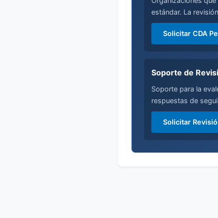
Organizaciones que 
estándar. La revisió
Solicitar CDA P
Soporte de Revis
Soporte para la eva
respuestas de segui
Solicitar Revis