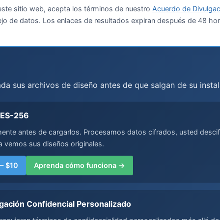
este sitio web, acepta los términos de nuestro
Acuerdo de Divulgac
nejo de datos. Los enlaces de resultados expiran después de 48 hor
ada sus archivos de diseño antes de que salgan de su instal
AES-256
mente antes de cargarlos. Procesamos datos cifrados, usted descif
 vemos sus diseños originales.
— $10
Aprenda cómo funciona →
gación Confidencial Personalizado