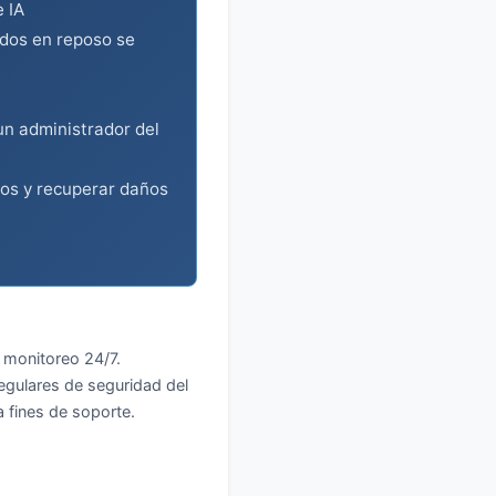
 IA
ados en reposo se
un administrador del
os y recuperar daños
 monitoreo 24/7.
egulares de seguridad del
 fines de soporte.