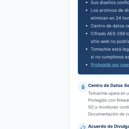
Sus diseños confid
Los archivos de di
eliminan en 24 ho
Centro de datos ce
Cifrado AES-256 lo
sitio web no podría
Tomachie está leg
si no cumplimos e
Protegido por nue
Centro de Datos S
🔒
Tomachie opera en un
Protegido con firewa
SO y monitoreo conti
Documentación de cum
Acuerdo de Divulga
📋