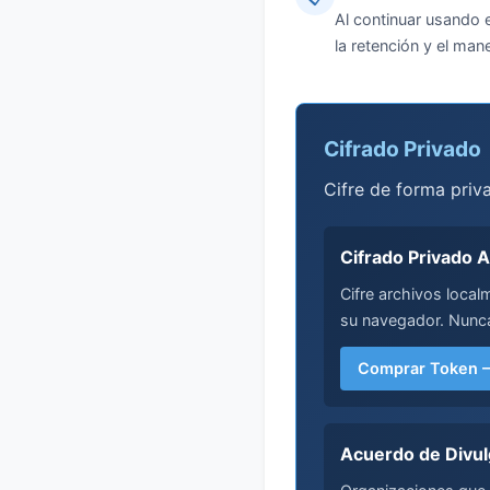
Al continuar usando 
la retención y el ma
Cifrado Privado
Cifre de forma priv
Cifrado Privado 
Cifre archivos local
su navegador. Nunca
Comprar Token 
Acuerdo de Divul