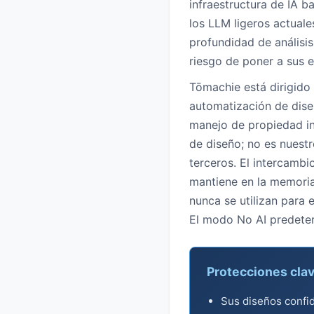
infraestructura de IA b
los LLM ligeros actual
profundidad de análisi
riesgo de poner a sus e
Tōmachie está dirigido 
automatización de dise
manejo de propiedad in
de diseño; no es nuest
terceros. El intercambi
mantiene en la memoria 
nunca se utilizan para 
El modo No AI predeterm
Protecciones clav
Sus diseños confi