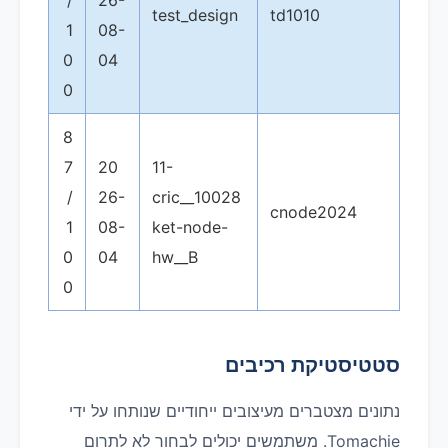
/
26-
test_design
td1010
1
08-
0
04
0
8
7
20
11-
/
26-
10028__cric
cnode2024
1
08-
ket-node-
0
04
hw__B
0
סטטיסטיקת רכיבים
נתונים מצטברים מעיצובים ייחודיים שנותחו על ידי
Tomachie. משתמשים יכולים לבחור לא לתרום