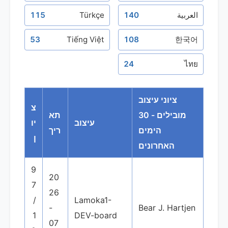
العربية
140
Türkçe
115
53
Tiếng Việt
108
한국어
24
ไทย
ציוני עיצוב
צ
מובילים - 30
תא
עיצוב
יו
הימים
ריך
ן
האחרונים
9
20
7
26
/
Lamoka1-
-
Bear J. Hartjen
1
DEV-board
07