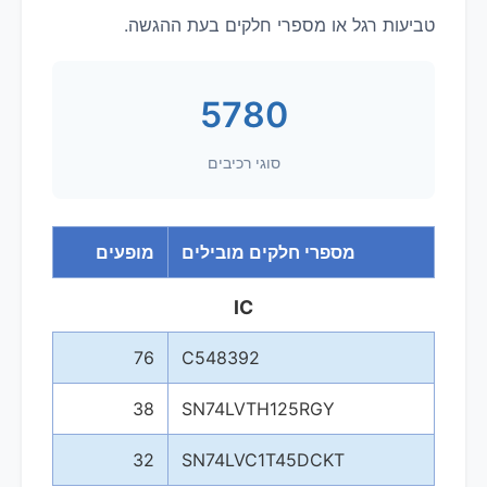
טביעות רגל או מספרי חלקים בעת ההגשה.
5780
סוגי רכיבים
מספרי חלקים מובילים
מופעים
IC
76
C548392
38
SN74LVTH125RGY
32
SN74LVC1T45DCKT