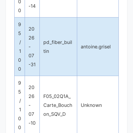
0
-14
0
9
20
5
26
/
pd_fiber_buil
-
antoine.grisel
1
tin
07
0
-31
0
9
20
5
26
F05_02Q1A_
/
-
Carte_Bouch
Unknown
1
07
on_SQV_D
0
-10
0