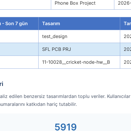
Phone Box Project
2026
ı - Son 7 gün
Tasarım
Tar
test_design
20
SFL PCB PRJ
20
11-10028__cricket-node-hw__B
20
ri
liz edilen benzersiz tasarımlardan toplu veriler. Kullanıcıla
umaralarını katkıdan hariç tutabilir.
5919