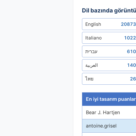
Dil bazında görünt
English
20873
Italiano
1022
עברית
610
العربية
140
ไทย
26
En iyi tasarım puanla
Bear J. Hartjen
antoine.grisel