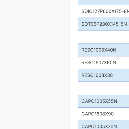
SOIC127P600X175-8
SOT95P280X145-5N
RESC1005X40N
RESC1607X60N
RESC1608X38
CAPC1005X55N
CAPC1608X90
CAPC1005X70N