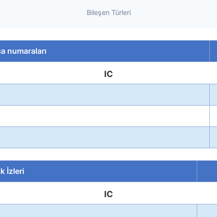
Bileşen Türleri
ça numaraları
IC
 İzleri
IC