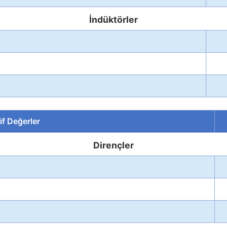
İndüktörler
if Değerler
Dirençler