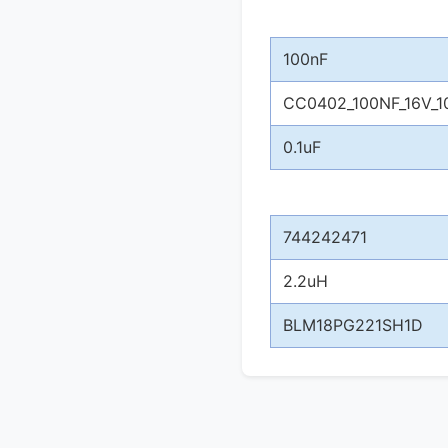
100nF
CC0402_100NF_16V_1
0.1uF
744242471
2.2uH
BLM18PG221SH1D