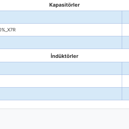
Kapasitörler
0%_X7R
İndüktörler