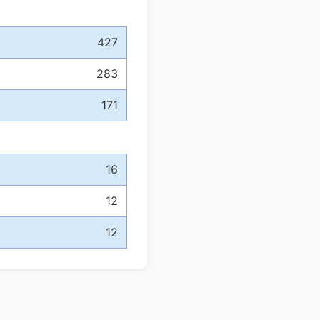
427
283
171
16
12
12