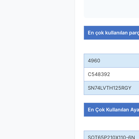
En çok kullanılan par
4960
C548392
SN74LVTH125RGY
En Çok Kullanılan Ayak
SOT65P210X110-6N