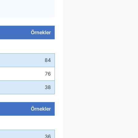
Örnekler
84
76
38
Örnekler
36