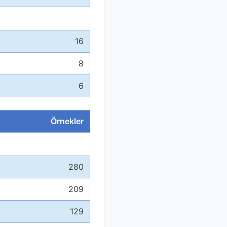
16
8
6
Örnekler
280
209
129