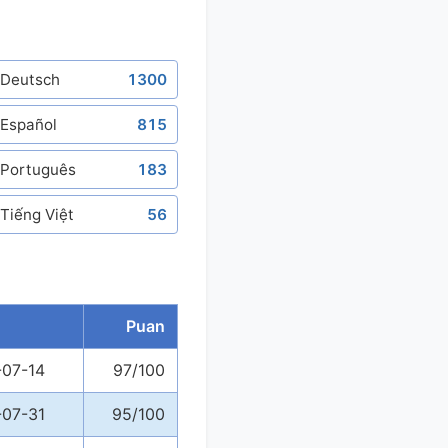
Deutsch
1300
Español
815
Português
183
Tiếng Việt
56
Puan
07-14
97/100
07-31
95/100