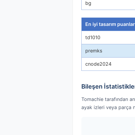
bg
En iyi tasarım puanlar
td1010
premks
cnode2024
Bileşen İstatistikle
Tomachie tarafından ana
ayak izleri veya parça n