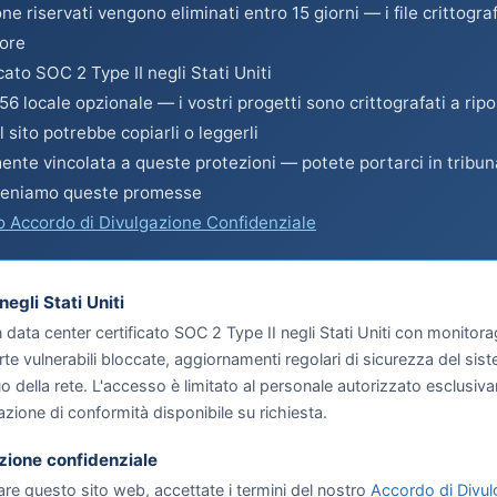
ione riservati vengono eliminati entro 15 giorni — i file crittogr
 ore
cato SOC 2 Type II negli Stati Uniti
56 locale opzionale — i vostri progetti sono crittografati a r
 sito potrebbe copiarli o leggerli
nte vincolata a queste protezioni — potete portarci in tribun
teniamo queste promesse
o Accordo di Divulgazione Confidenziale
egli Stati Uniti
data center certificato SOC 2 Type II negli Stati Uniti con monitora
rte vulnerabili bloccate, aggiornamenti regolari di sicurezza del sis
 della rete. L'accesso è limitato al personale autorizzato esclusivam
ione di conformità disponibile su richiesta.
zione confidenziale
are questo sito web, accettate i termini del nostro
Accordo di Divul