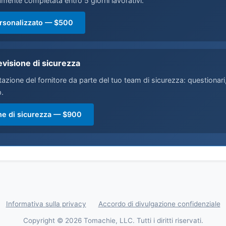
amente completata entro 5 giorni lavorativi.
ersonalizzato — $500
evisione di sicurezza
tazione del fornitore da parte del tuo team di sicurezza: questiona
p.
one di sicurezza — $900
Informativa sulla privacy
Accordo di divulgazione confidenziale
Copyright © 2026 Tomachie, LLC. Tutti i diritti riservati.