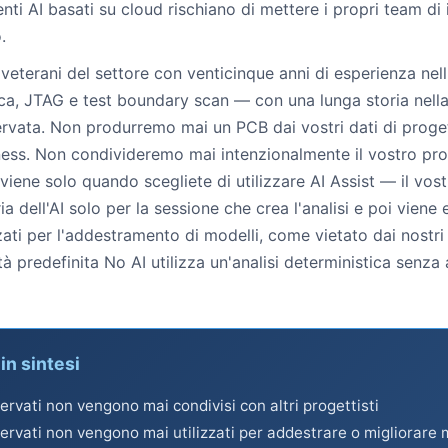
nti AI basati su cloud rischiano di mettere i propri team di 
.
eterani del settore con venticinque anni di esperienza nel
ca, JTAG e test boundary scan — con una lunga storia nella
iservata. Non produrremo mai un PCB dai vostri dati di proget
ess. Non condivideremo mai intenzionalmente il vostro pro
vviene solo quando scegliete di utilizzare AI Assist — il vos
dell'AI solo per la sessione che crea l'analisi e poi viene el
ati per l'addestramento di modelli, come vietato dai nostri
à predefinita No AI utilizza un'analisi deterministica senz
in sintesi
iservati non vengono mai condivisi con altri progettisti
iservati non vengono mai utilizzati per addestrare o migliorare 