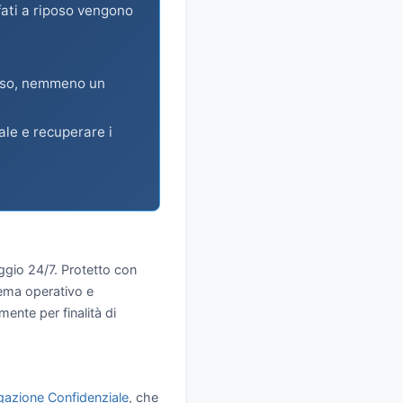
afati a riposo vengono
iposo, nemmeno un
ale e recuperare i
ggio 24/7. Protetto con
tema operativo e
ente per finalità di
gazione Confidenziale
, che