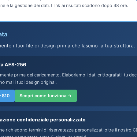
e e la gestione dei dati. I link ai risultati scadono dopo 48 ore.
ata
nte i tuoi file di design prima che lascino la tua struttura.
ata AES-256
almente prima del caricamento. Elaboriamo i dati crittografati, tu decrip
 mai i tuoi design originali.
— $10
Scopri come funziona →
azione confidenziale personalizzato
he richiedono termini di riservatezza personalizzati oltre il nostro 