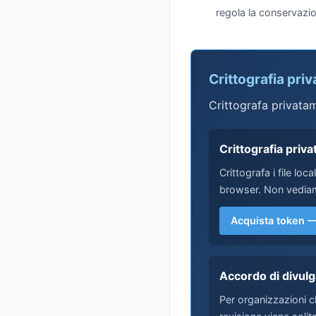
regola la conservazion
Crittografia priv
Crittografa privatame
Crittografia priv
Crittografa i file loc
browser. Non vediamo
Acquista token 
Accordo di divulg
Per organizzazioni c