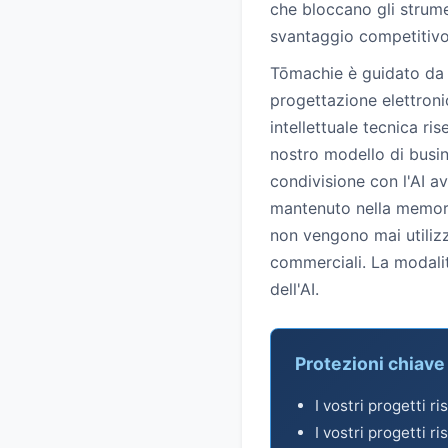
che bloccano gli strume
svantaggio competitivo
Tōmachie è guidato da v
progettazione elettroni
intellettuale tecnica r
nostro modello di busin
condivisione con l'AI a
mantenuto nella memoria 
non vengono mai utilizz
commerciali. La modalit
dell'AI.
Protezioni chiave 
I vostri progetti r
I vostri progetti r