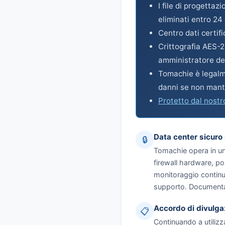
I file di progettaz
eliminati entro 24
Centro dati certifi
Crittografia AES-2
amministratore del
Tomachie è legalme
danni se non man
Protetto dal nostr
Data center sicuro n
🔒
Tomachie opera in un 
firewall hardware, po
monitoraggio continuo
supporto. Documentaz
Accordo di divulga
📋
Continuando a utilizz