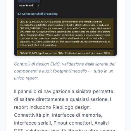
Controlli di design EMC, validazione delle librerie dei
componenti e audit footprint/modello — tutto in un
unico report.
Il pannello di navigazione a sinistra permette
di saltare direttamente a qualsiasi sezione. I
report includono Riepilogo design,
Connettività pin, Interfacce di memoria,
Interfacce seriali, Pinout connettori, Analisi
DFT, Valutazioni qualità librerie e altro ancora.