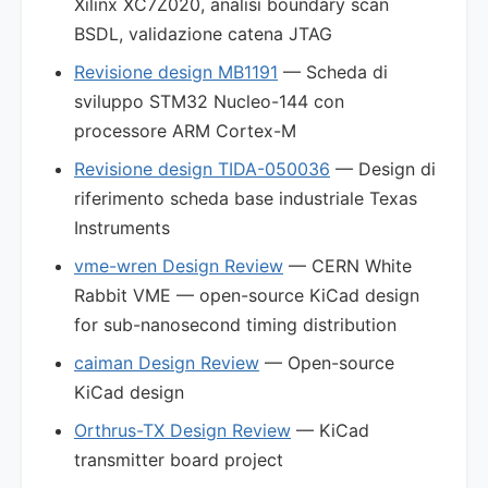
Xilinx XC7Z020, analisi boundary scan
BSDL, validazione catena JTAG
Revisione design MB1191
— Scheda di
sviluppo STM32 Nucleo-144 con
processore ARM Cortex-M
Revisione design TIDA-050036
— Design di
riferimento scheda base industriale Texas
Instruments
vme-wren Design Review
— CERN White
Rabbit VME — open-source KiCad design
for sub-nanosecond timing distribution
caiman Design Review
— Open-source
KiCad design
Orthrus-TX Design Review
— KiCad
transmitter board project