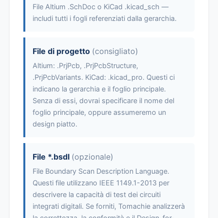
File Altium .SchDoc o KiCad .kicad_sch —
includi tutti i fogli referenziati dalla gerarchia.
File di progetto
(consigliato)
Altium: .PrjPcb, .PrjPcbStructure,
.PrjPcbVariants. KiCad: .kicad_pro. Questi ci
indicano la gerarchia e il foglio principale.
Senza di essi, dovrai specificare il nome del
foglio principale, oppure assumeremo un
design piatto.
File *.bsdl
(opzionale)
File Boundary Scan Description Language.
Questi file utilizzano IEEE 1149.1-2013 per
descrivere la capacità di test dei circuiti
integrati digitali. Se forniti, Tomachie analizzerà
la correttezza, la conformità e il Design-for-