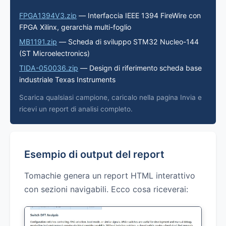
FPGA1394V3.zip
— Interfaccia IEEE 1394 FireWire con
FPGA Xilinx, gerarchia multi-foglio
MB1191.zip
— Scheda di sviluppo STM32 Nucleo-144
(ST Microelectronics)
TIDA-050036.zip
— Design di riferimento scheda base
industriale Texas Instruments
Scarica qualsiasi campione, caricalo nella pagina Invia e
ricevi un report di analisi completo.
Esempio di output del report
Tomachie genera un report HTML interattivo
con sezioni navigabili. Ecco cosa riceverai: