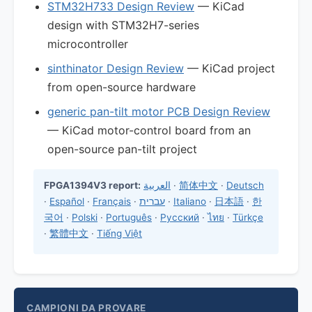
STM32H733 Design Review
— KiCad
design with STM32H7-series
microcontroller
sinthinator Design Review
— KiCad project
from open-source hardware
generic pan-tilt motor PCB Design Review
— KiCad motor-control board from an
open-source pan-tilt project
FPGA1394V3 report:
العربية
·
简体中文
·
Deutsch
·
Español
·
Français
·
עברית
·
Italiano
·
日本語
·
한
국어
·
Polski
·
Português
·
Русский
·
ไทย
·
Türkçe
·
繁體中文
·
Tiếng Việt
CAMPIONI DA PROVARE