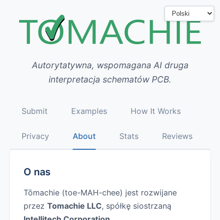
Autorytatywna, wspomagana AI druga
interpretacja schematów PCB.
Submit
Examples
How It Works
Privacy
About
Stats
Reviews
O nas
Tōmachie (toe-MAH-chee) jest rozwijane
przez
Tomachie LLC
, spółkę siostrzaną
Intellitech Corporation
.